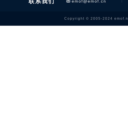
联系我们
emof@emof.cn
Copyright © 2005-2024 emof